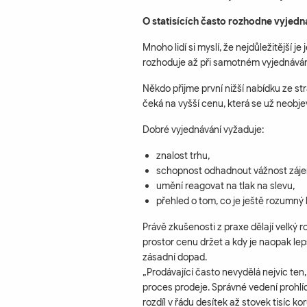
O statisících často rozhodne vyjedn
Mnoho lidí si myslí, že nejdůležitější 
rozhoduje až při samotném vyjednáván
Někdo přijme první nižší nabídku ze st
čeká na vyšší cenu, která se už neobj
Dobré vyjednávání vyžaduje:
znalost trhu,
schopnost odhadnout vážnost záj
umění reagovat na tlak na slevu,
přehled o tom, co je ještě rozumný
Právě zkušenosti z praxe dělají velký ro
prostor cenu držet a kdy je naopak le
zásadní dopad.
„Prodávající často nevydělá nejvíc ten
proces prodeje. Správné vedení prohl
rozdíl v řádu desítek až stovek tisíc kor