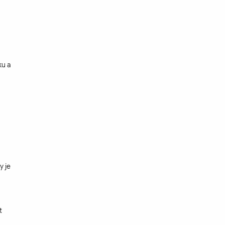
ku a
y je
t