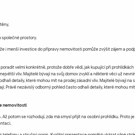
těny,
o společné prostory.
, že i menší investice do přípravy nemovitosti pomůže zvýšit zájem a podp
poradit velmi konkrétně, protože dobře vědí, jak kupující při prohlídkách
jvětší vliv. Majitelé bývají na svůj domov zvyklí a některé věci už nevním
halí detaily, které mohou mít na prodej zásadní vliv. Majitelé bývají na s
jí. Právě nezávislý odborný pohled často odhalí detaily, které mohou mí
ce nemovitosti
a. Až potom se rozhodují, zda má smysl přijít na osobní prohlídku. Proto je
entaci.
 z telefonu a stručný popis. Kvalitní prezentace pomáhá ukázat silné str