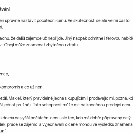
ávání
je jen správně nastavit počáteční cenu. Ve skutečnosti se ale velmi často
í.
rachu, že další zájemce už nepřijde. Jiný naopak odmítne i férovou nabíd
eví. Obojí může znamenat zbytečnou ztrátu.
emce,
 kompromis a co už není.
zdíl. Makléř, který pravidelně jedná s kupujícími i prodávajícími, pozná, kd
pší jednat pružněji. Tato schopnost může mít na konečnou prodejní cenu
, kdo má nejvyšší počáteční cenu, ale ten, kdo má dobře připravený celý
ídek, práce se zájemci a vyjednávání o ceně mohou ve výsledku znamena
un.“