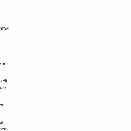
ntovi
ale
arší
to o
 od
tlit
oda.