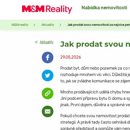
Nabídka nemovitostí
M&M reality
Aktuality
Jak prodat svou nemovitost za nejvíce pe
Jak prodat svou 
Aktuality
29.05.2026
Prodat byt, dům nebo pozemek za co ne
rozhoduje mnohem víc věcí. Důležitá je
to, jak se zvládne komunikace se záje
Mnoho prodávajících udělá chybu hned
Jiní podcení přípravu bytu či domu a spo
jinak. První dojem, důvěra a správné ved
Pokud chcete svou nemovitost prodat 
strategii. A právě tady často sehrává dů
správně představit a pomůže vám nene