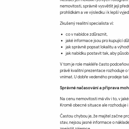
nemovitosti, správně vysvětlit její př
prohlídkám a ve výsledku i k lepší vyje
Zkušený realitní specialista ví:
co v nabídce zdůraznit,
jaké informace jsou pro kupující dů
jak správně popsat lokalitu a výhod
jak nabídku postavit tak, aby půso
V tom je role makléře často podceňovan
právě kvalitní prezentace rozhoduje o
vnímat. U dobře vedeného prodeje tak 
Správné načasování a příprava moho
Na cenu nemovitosti má vliv i to, v jaké
Kromě obecné situace ale rozhoduje i 
Častou chybou je, že majitel začne pr
stav, nejsou jasné informace o nákla
znejistit zájemce.