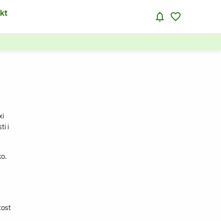
kt
xi
i i
ko.
tost