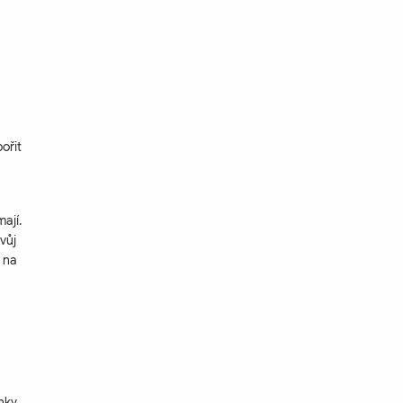
ořit
ají.
vůj
t na
ánky