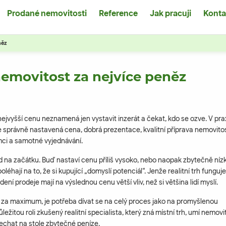
Prodané nemovitosti
Reference
Jak pracuji
Konta
něz
nemovitost za nejvíce peněz
jvyšší cenu neznamená jen vystavit inzerát a čekat, kdo se ozve. V pra
 správně nastavená cena, dobrá prezentace, kvalitní příprava nemovitost
mci a samotné vyjednávání.
 na začátku. Buď nastaví cenu příliš vysoko, nebo naopak zbytečně níz
léhají na to, že si kupující „domyslí potenciál“. Jenže realitní trh funguje
ení prodeje mají na výslednou cenu větší vliv, než si většina lidí myslí.
za maximum, je potřeba dívat se na celý proces jako na promyšlenou
ležitou roli zkušený realitní specialista, který zná místní trh, umí nemovi
chat na stole zbytečné peníze.