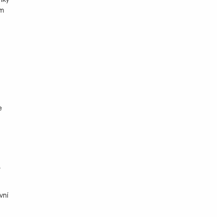
ím
e
.
vní