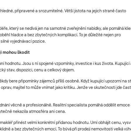
ehledné, připravené a srozumitelné. Větší jistota na jejich straně často
éře, který se nedívá jen na samotné zveřejnění nabídky, ale pomáhá klie
proběhl hladce a bez zbytečných komplikací. To je důležité nejen pro
silné vyjednávací pozice.
ji mohou škodit
í hodnotu. Jsou s ní spojené vzpomínky, investice i kus života. Kupující 
ický stav, dispozici, cenu a celkový dojem.
ěkdy bere připomínky zájemců příliš osobně. Když kupující upozorní na st
oprav, majitel to může vnímat jako kritiku. Jenže ve skutečnosti jde čas
ednání věcně a profesionálně. Realitní specialista pomáhá oddělit emoce
bytečně nekazila atmosféra ani cena.
akléř přinést velmi konkrétní přidanou hodnotu. Umí obhájit cenu, vysvě
lidně a bez zbytečných emocí. To bývá při prodeji nemovitosti velká výh