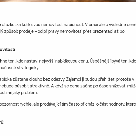
ě otázku, za kolik svou nemovitost nabídnout. V praxi ale o výsledné cen
celý způsob prodeje – od přípravy nemovitosti přes prezentaci až po
ovitosti
hne ten, kdo nastaví nejvyšší nabídkovou cenu. Úspěšnější bývá ten, kd
současně strategicky.
abídka zůstane dlouho bez odezvy. Zájemci ji budou přehlížet, protože v
ebude působit atraktivně. A když se cena začne po čase snižovat, můž
tostí nějaký problém.
pozornost rychle, ale prodávající tím často přichází o část hodnoty, kter
rů: