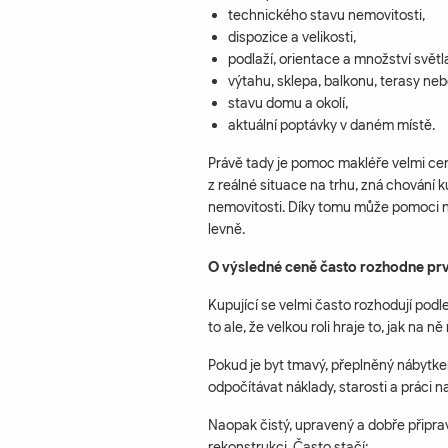
technického stavu nemovitosti,
dispozice a velikosti,
podlaží, orientace a množství světl
výtahu, sklepa, balkonu, terasy ne
stavu domu a okolí,
aktuální poptávky v daném místě.
Právě tady je pomoc makléře velmi ce
z reálné situace na trhu, zná chování k
nemovitosti. Díky tomu může pomoci n
levně.
O výsledné ceně často rozhodne pr
Kupující se velmi často rozhodují pod
to ale, že velkou roli hraje to, jak na 
Pokud je byt tmavý, přeplněný nábytke
odpočítávat náklady, starosti a práci n
Naopak čistý, upravený a dobře připra
rekonstrukci. Často stačí: