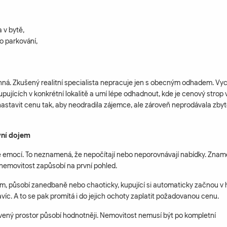
a v bytě,
bo parkování,
nná. Zkušený realitní specialista nepracuje jen s obecným odhadem. Vy
upujících v konkrétní lokalitě a umí lépe odhadnout, kde je cenový strop 
astavit cenu tak, aby neodradila zájemce, ale zároveň neprodávala zby
vní dojem
le emocí. To neznamená, že nepočítají nebo neporovnávají nabídky. Zna
ně nemovitost zapůsobí na první pohled.
m, působí zanedbaně nebo chaoticky, kupující si automaticky začnou v 
avíc. A to se pak promítá i do jejich ochoty zaplatit požadovanou cenu.
vený prostor působí hodnotněji. Nemovitost nemusí být po kompletní