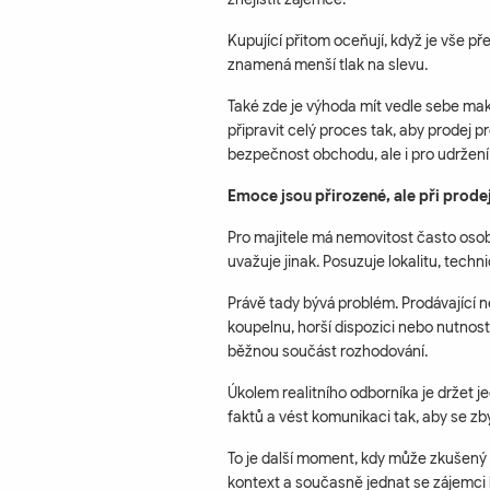
Kupující přitom oceňují, když je vše př
znamená menší tlak na slevu.
Také zde je výhoda mít vedle sebe makl
připravit celý proces tak, aby prodej 
bezpečnost obchodu, ale i pro udržení 
Emoce jsou přirozené, ale při prode
Pro majitele má nemovitost často osobn
uvažuje jinak. Posuzuje lokalitu, techn
Právě tady bývá problém. Prodávající n
koupelnu, horší dispozici nebo nutnost 
běžnou součást rozhodování.
Úkolem realitního odborníka je držet j
faktů a vést komunikaci tak, aby se z
To je další moment, kdy může zkušený m
kontext a současně jednat se zájemci k