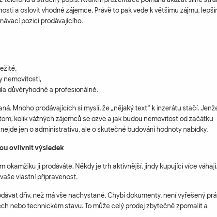
ednosti a oslovit vhodné zájemce. Právě to pak vede k většímu zájmu, lepš
dnávací pozici prodávajícího.
ležité,
y nemovitosti,
bila důvěryhodně a profesionálně.
á. Mnoho prodávajících si myslí, že „nějaký text“ k inzerátu stačí. Jenž
 tom, kolik vážných zájemců se ozve a jak budou nemovitost od začátku
nejde jen o administrativu, ale o skutečné budování hodnoty nabídky.
u ovlivnit výsledek
m okamžiku ji prodáváte. Někdy je trh aktivnější, jindy kupující více váhají
vaše vlastní připravenost.
odávat dřív, než má vše nachystané. Chybí dokumenty, není vyřešený prá
dech nebo technickém stavu. To může celý prodej zbytečně zpomalit a