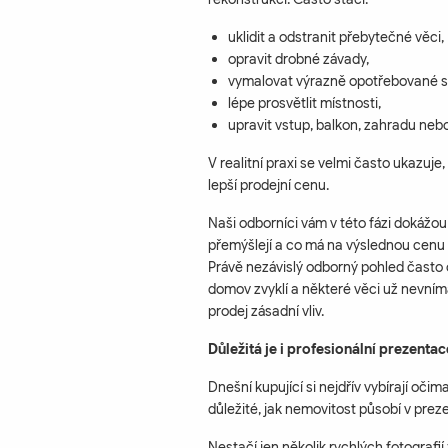
uklidit a odstranit přebytečné věci,
opravit drobné závady,
vymalovat výrazně opotřebované s
lépe prosvětlit místnosti,
upravit vstup, balkon, zahradu neb
V realitní praxi se velmi často ukazuje
lepší prodejní cenu.
Naši odborníci vám v této fázi dokážou 
přemýšlejí a co má na výslednou cenu ne
Právě nezávislý odborný pohled často od
domov zvyklí a některé věci už nevníma
prodej zásadní vliv.
Důležitá je i profesionální prezenta
Dnešní kupující si nejdřív vybírají očim
důležité, jak nemovitost působí v prez
Nestačí jen několik rychlých fotografií